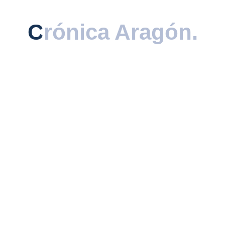
descubierta.
Crónica Aragón
Crónica Aragón
.
.