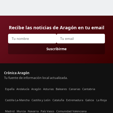
Recibe las noticias de Aragón en tu email
Suscribirme
Crónica Aragón
Tu fuente de información local actualizada.
España
Andalucía
Aragón
Asturias
Baleares
Canarias
Cantabria
Castilla La-Mancha
Castilla y León
Cataluña
Extremadura
Galicia
La Rioja
Madrid
Murcia
Navarra
País Vasco
Comunidad Valenciana