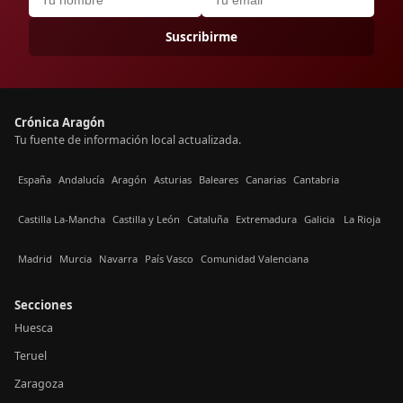
Suscribirme
Crónica Aragón
Tu fuente de información local actualizada.
España
Andalucía
Aragón
Asturias
Baleares
Canarias
Cantabria
Castilla La-Mancha
Castilla y León
Cataluña
Extremadura
Galicia
La Rioja
Madrid
Murcia
Navarra
País Vasco
Comunidad Valenciana
Secciones
Huesca
Teruel
Zaragoza