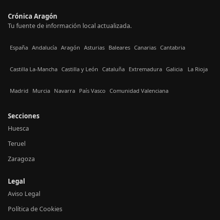
Crónica Aragón
Tu fuente de información local actualizada.
España
Andalucía
Aragón
Asturias
Baleares
Canarias
Cantabria
Castilla La-Mancha
Castilla y León
Cataluña
Extremadura
Galicia
La Rioja
Madrid
Murcia
Navarra
País Vasco
Comunidad Valenciana
Secciones
Huesca
Teruel
Zaragoza
Legal
Aviso Legal
Política de Cookies