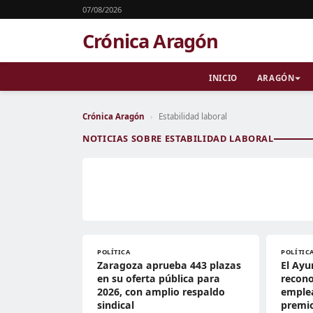
07/08/2026
Crónica Aragón
INICIO
ARAGÓN
Crónica Aragón
›
Estabilidad laboral
NOTICIAS SOBRE ESTABILIDAD LABORAL
POLÍTICA
POLÍTIC
Zaragoza aprueba 443 plazas
El Ay
en su oferta pública para
recono
2026, con amplio respaldo
emplea
sindical
premi