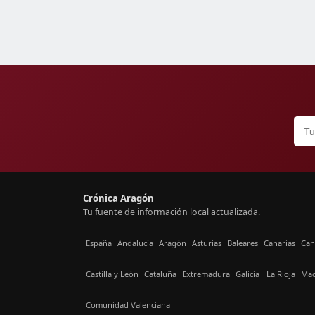
Crónica Aragón
Tu fuente de información local actualizada.
España
Andalucía
Aragón
Asturias
Baleares
Canarias
Can
Castilla y León
Cataluña
Extremadura
Galicia
La Rioja
Mad
Comunidad Valenciana