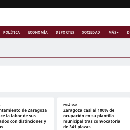
POLÍTICA
ECONOMÍA
DEPORTES
SOCIEDAD
MÁS
D
A
POLÍTICA
untamiento de Zaragoza
Zaragoza casi al 100% de
ce la labor de sus
ocupación en su plantilla
dos con distinciones y
municipal tras convocatoria
os
de 341 plazas