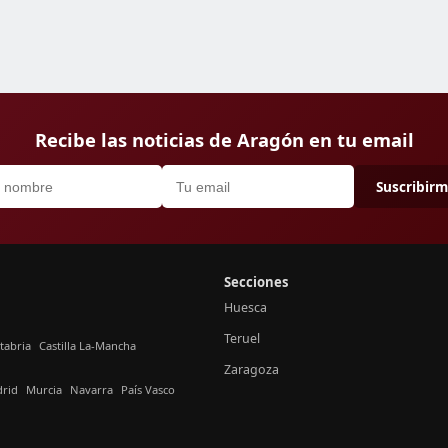
Recibe las noticias de Aragón en tu email
Suscribir
Secciones
Huesca
Teruel
tabria
Castilla La-Mancha
Zaragoza
rid
Murcia
Navarra
País Vasco