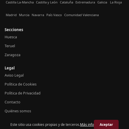
Castilla La-Mancha
Castilla y León
Cataluña
Extremadura
Galicia
La Rioja
Madrid
Murcia
Navarra
País Vasco
Comunidad Valenciana
Secciones
Huesca
Teruel
Zaragoza
Legal
Aviso Legal
Política de Cookies
Política de Privacidad
Contacto
Quiénes somos
Este sitio usa cookies propias y de terceros.
Más info
Aceptar
© 2026 Crónica Aragón