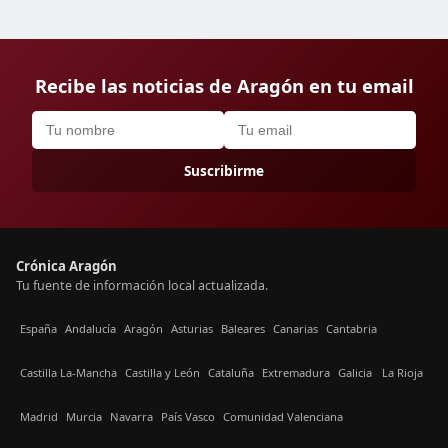
Recibe las noticias de Aragón en tu email
Suscribirme
Crónica Aragón
Tu fuente de información local actualizada.
España
Andalucía
Aragón
Asturias
Baleares
Canarias
Cantabria
Castilla La-Mancha
Castilla y León
Cataluña
Extremadura
Galicia
La Rioja
Madrid
Murcia
Navarra
País Vasco
Comunidad Valenciana