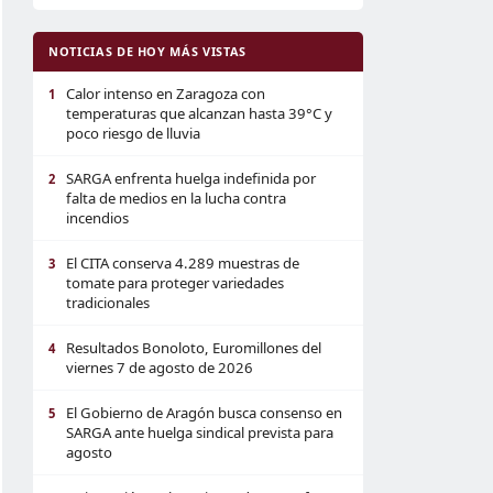
NOTICIAS DE HOY MÁS VISTAS
Calor intenso en Zaragoza con
1
temperaturas que alcanzan hasta 39°C y
poco riesgo de lluvia
SARGA enfrenta huelga indefinida por
2
falta de medios en la lucha contra
incendios
El CITA conserva 4.289 muestras de
3
tomate para proteger variedades
tradicionales
Resultados Bonoloto, Euromillones del
4
viernes 7 de agosto de 2026
El Gobierno de Aragón busca consenso en
5
SARGA ante huelga sindical prevista para
agosto