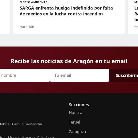
MEDIO AMBIENTE
M
SARGA enfrenta huelga indefinida por falta
L
de medios en la lucha contra incendios
R
b
Hace 16h
Ha
Recibe las noticias de Aragón en tu email
Suscribir
Secciones
Huesca
Teruel
tabria
Castilla La-Mancha
Zaragoza
rid
Murcia
Navarra
País Vasco