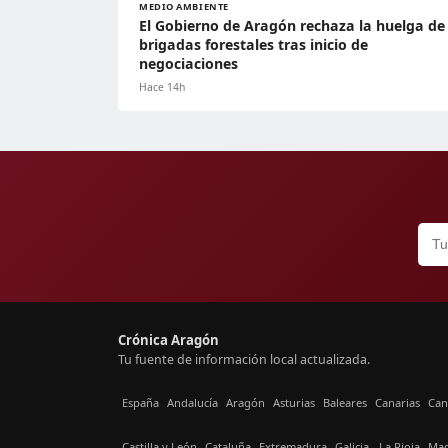
MEDIO AMBIENTE
El Gobierno de Aragón rechaza la huelga de
brigadas forestales tras inicio de
negociaciones
Hace 14h
Crónica Aragón
Tu fuente de información local actualizada.
España
Andalucía
Aragón
Asturias
Baleares
Canarias
Can
Castilla y León
Cataluña
Extremadura
Galicia
La Rioja
Mad