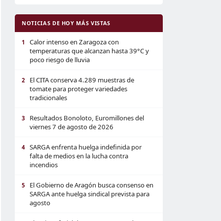
NOTICIAS DE HOY MÁS VISTAS
Calor intenso en Zaragoza con
1
temperaturas que alcanzan hasta 39°C y
poco riesgo de lluvia
El CITA conserva 4.289 muestras de
2
tomate para proteger variedades
tradicionales
Resultados Bonoloto, Euromillones del
3
viernes 7 de agosto de 2026
SARGA enfrenta huelga indefinida por
4
falta de medios en la lucha contra
incendios
El Gobierno de Aragón busca consenso en
5
SARGA ante huelga sindical prevista para
agosto