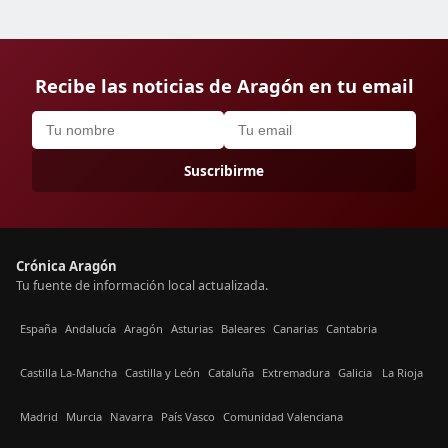
Recibe las noticias de Aragón en tu email
Suscribirme
Crónica Aragón
Tu fuente de información local actualizada.
España
Andalucía
Aragón
Asturias
Baleares
Canarias
Cantabria
Castilla La-Mancha
Castilla y León
Cataluña
Extremadura
Galicia
La Rioja
Madrid
Murcia
Navarra
País Vasco
Comunidad Valenciana