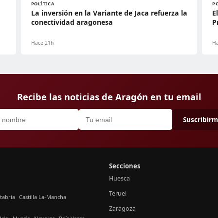
POLÍTICA
P
La inversión en la Variante de Jaca refuerza la
E
conectividad aragonesa
P
Hace 21h
Ha
Recibe las noticias de Aragón en tu email
Suscribir
Secciones
Huesca
Teruel
tabria
Castilla La-Mancha
Zaragoza