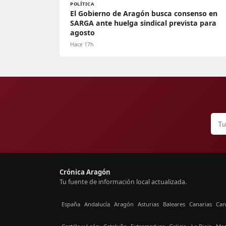
POLÍTICA
El Gobierno de Aragón busca consenso en
SARGA ante huelga sindical prevista para
agosto
Hace 17h
Crónica Aragón
Tu fuente de información local actualizada.
España
Andalucía
Aragón
Asturias
Baleares
Canarias
Can