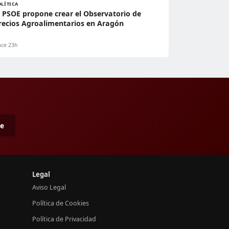
OLÍTICA
l PSOE propone crear el Observatorio de
recios Agroalimentarios en Aragón
ce 23h
me
Legal
Aviso Legal
Política de Cookies
Política de Privacidad