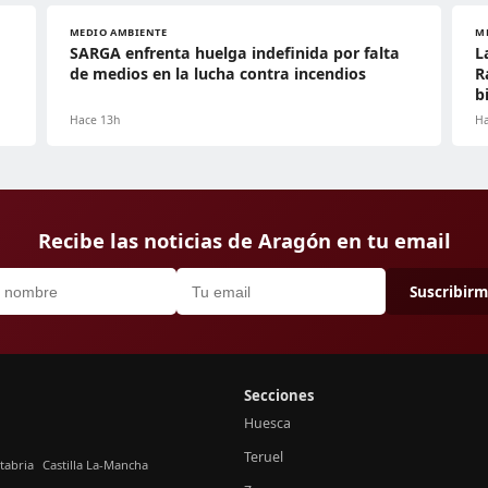
MEDIO AMBIENTE
M
SARGA enfrenta huelga indefinida por falta
L
de medios en la lucha contra incendios
R
b
Hace 13h
Ha
Recibe las noticias de Aragón en tu email
Suscribir
Secciones
Huesca
Teruel
tabria
Castilla La-Mancha