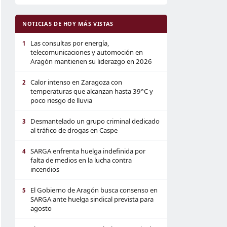
NOTICIAS DE HOY MÁS VISTAS
Las consultas por energía,
1
telecomunicaciones y automoción en
Aragón mantienen su liderazgo en 2026
Calor intenso en Zaragoza con
2
temperaturas que alcanzan hasta 39°C y
poco riesgo de lluvia
Desmantelado un grupo criminal dedicado
3
al tráfico de drogas en Caspe
SARGA enfrenta huelga indefinida por
4
falta de medios en la lucha contra
incendios
El Gobierno de Aragón busca consenso en
5
SARGA ante huelga sindical prevista para
agosto