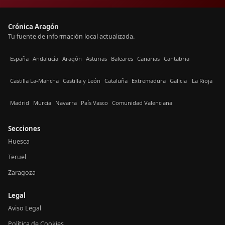
Crónica Aragón
Tu fuente de información local actualizada.
España
Andalucía
Aragón
Asturias
Baleares
Canarias
Cantabria
Castilla La-Mancha
Castilla y León
Cataluña
Extremadura
Galicia
La Rioja
Madrid
Murcia
Navarra
País Vasco
Comunidad Valenciana
Secciones
Huesca
Teruel
Zaragoza
Legal
Aviso Legal
Política de Cookies