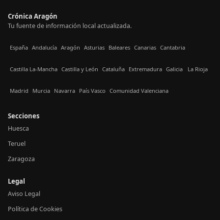
Crónica Aragón
Tu fuente de información local actualizada.
España
Andalucía
Aragón
Asturias
Baleares
Canarias
Cantabria
Castilla La-Mancha
Castilla y León
Cataluña
Extremadura
Galicia
La Rioja
Madrid
Murcia
Navarra
País Vasco
Comunidad Valenciana
Secciones
Huesca
Teruel
Zaragoza
Legal
Aviso Legal
Política de Cookies