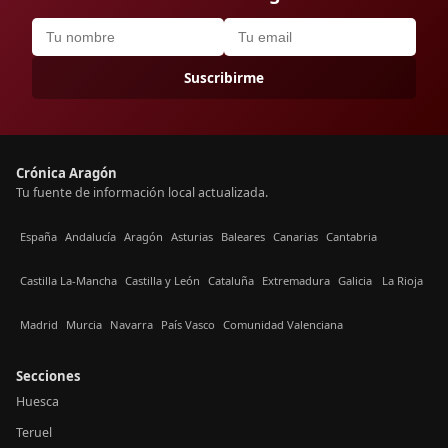
Suscribirme
Crónica Aragón
Tu fuente de información local actualizada.
España
Andalucía
Aragón
Asturias
Baleares
Canarias
Cantabria
Castilla La-Mancha
Castilla y León
Cataluña
Extremadura
Galicia
La Rioja
Madrid
Murcia
Navarra
País Vasco
Comunidad Valenciana
Secciones
Huesca
Teruel