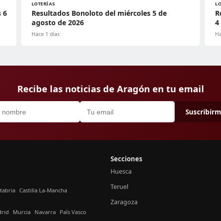
LOTERÍAS
L
 6
Resultados Bonoloto del miércoles 5 de
R
agosto de 2026
4
Hace 1 días
Ha
Recibe las noticias de Aragón en tu email
Suscribir
Secciones
Huesca
Teruel
tabria
Castilla La-Mancha
Zaragoza
rid
Murcia
Navarra
País Vasco