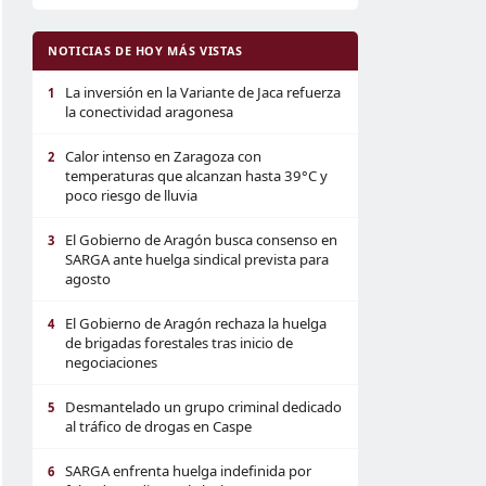
NOTICIAS DE HOY MÁS VISTAS
La inversión en la Variante de Jaca refuerza
1
la conectividad aragonesa
Calor intenso en Zaragoza con
2
temperaturas que alcanzan hasta 39°C y
poco riesgo de lluvia
El Gobierno de Aragón busca consenso en
3
SARGA ante huelga sindical prevista para
agosto
El Gobierno de Aragón rechaza la huelga
4
de brigadas forestales tras inicio de
negociaciones
Desmantelado un grupo criminal dedicado
5
al tráfico de drogas en Caspe
SARGA enfrenta huelga indefinida por
6