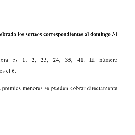
lebrado los sorteos correspondientes al domingo 31
1
2
23
24
35
41
dora es
,
,
,
,
,
. El número
6
 es el
.
s premios menores se pueden cobrar directamente