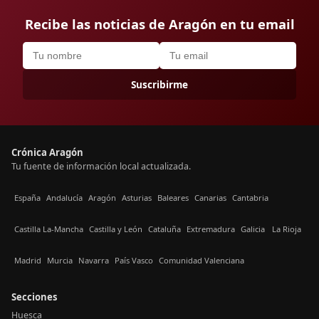
Recibe las noticias de Aragón en tu email
Suscribirme
Crónica Aragón
Tu fuente de información local actualizada.
España
Andalucía
Aragón
Asturias
Baleares
Canarias
Cantabria
Castilla La-Mancha
Castilla y León
Cataluña
Extremadura
Galicia
La Rioja
Madrid
Murcia
Navarra
País Vasco
Comunidad Valenciana
Secciones
Huesca