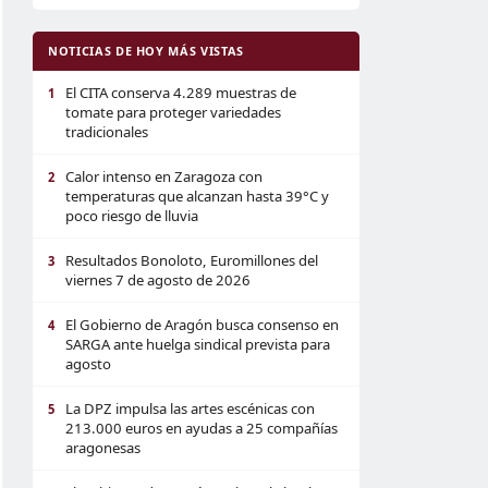
NOTICIAS DE HOY MÁS VISTAS
El CITA conserva 4.289 muestras de
1
tomate para proteger variedades
tradicionales
Calor intenso en Zaragoza con
2
temperaturas que alcanzan hasta 39°C y
poco riesgo de lluvia
Resultados Bonoloto, Euromillones del
3
viernes 7 de agosto de 2026
El Gobierno de Aragón busca consenso en
4
SARGA ante huelga sindical prevista para
agosto
La DPZ impulsa las artes escénicas con
5
213.000 euros en ayudas a 25 compañías
aragonesas