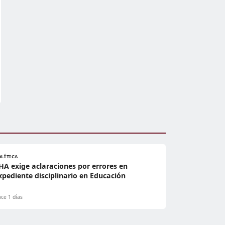
OLÍTICA
HA exige aclaraciones por errores en
xpediente disciplinario en Educación
ce 1 días