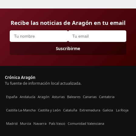
Recibe las noticias de Aragón en tu email
Suscribirme
Crónica Aragón
Tu fuente de información local actualizada.
España
Andalucía
Aragón
Asturias
Baleares
Canarias
Cantabria
Castilla La-Mancha
Castilla y León
Cataluña
Extremadura
Galicia
La Rioja
Madrid
Murcia
Navarra
País Vasco
Comunidad Valenciana