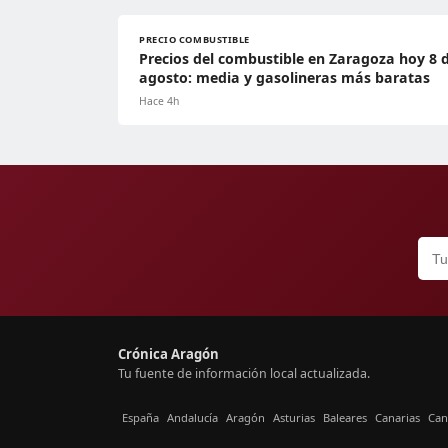
PRECIO COMBUSTIBLE
Precios del combustible en Zaragoza hoy 8 
agosto: media y gasolineras más baratas
Hace 4h
Crónica Aragón
Tu fuente de información local actualizada.
España
Andalucía
Aragón
Asturias
Baleares
Canarias
Can