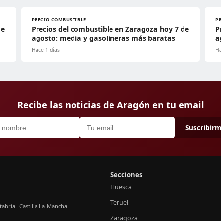
PRECIO COMBUSTIBLE
P
de
Precios del combustible en Zaragoza hoy 7 de
P
agosto: media y gasolineras más baratas
a
Hace 1 días
Ha
Recibe las noticias de Aragón en tu email
Suscribir
Secciones
Huesca
Teruel
tabria
Castilla La-Mancha
Zaragoza