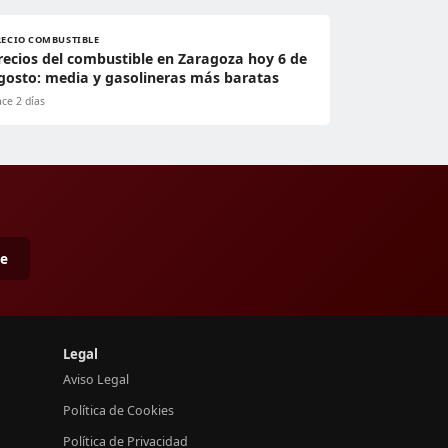
RECIO COMBUSTIBLE
recios del combustible en Zaragoza hoy 6 de
gosto: media y gasolineras más baratas
ce 2 días
me
Legal
Aviso Legal
Política de Cookies
Política de Privacidad