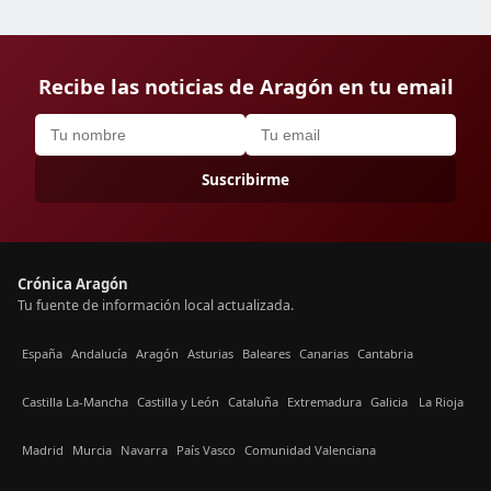
Recibe las noticias de Aragón en tu email
Suscribirme
Crónica Aragón
Tu fuente de información local actualizada.
España
Andalucía
Aragón
Asturias
Baleares
Canarias
Cantabria
Castilla La-Mancha
Castilla y León
Cataluña
Extremadura
Galicia
La Rioja
Madrid
Murcia
Navarra
País Vasco
Comunidad Valenciana