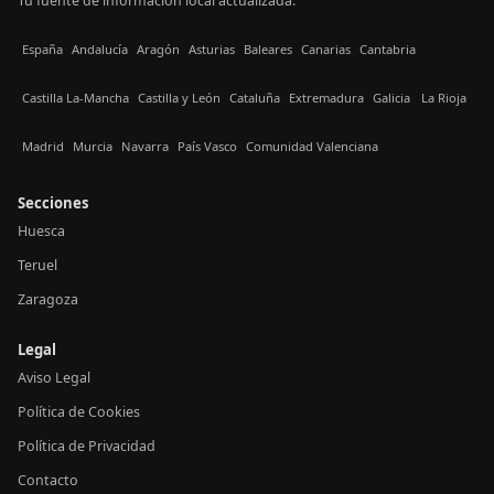
Tu fuente de información local actualizada.
España
Andalucía
Aragón
Asturias
Baleares
Canarias
Cantabria
Castilla La-Mancha
Castilla y León
Cataluña
Extremadura
Galicia
La Rioja
Madrid
Murcia
Navarra
País Vasco
Comunidad Valenciana
Secciones
Huesca
Teruel
Zaragoza
Legal
Aviso Legal
Política de Cookies
Política de Privacidad
Contacto