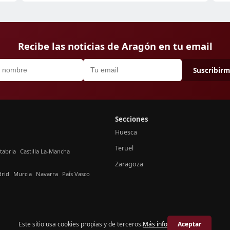
Recibe las noticias de Aragón en tu email
Suscribir
Secciones
Huesca
Teruel
tabria
Castilla La-Mancha
Zaragoza
rid
Murcia
Navarra
País Vasco
Este sitio usa cookies propias y de terceros.
Más info
Aceptar
© 2026 Crónica Aragón