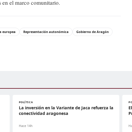
es en el marco comunitario.
ca europea
Representación autonómica
Gobierno de Aragón
POLÍTICA
P
La inversión en la Variante de Jaca refuerza la
E
conectividad aragonesa
P
Hace 14h
Ha