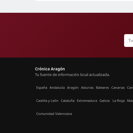
Crónica Aragón
Tu fuente de información local actualizada.
España
Andalucía
Aragón
Asturias
Baleares
Canarias
Can
Castilla y León
Cataluña
Extremadura
Galicia
La Rioja
Mad
Comunidad Valenciana