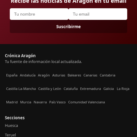
Recibe las noticias de Aragón en tu email
Suscribirme
Crónica Aragón
Tu fuente de información local actualizada.
España
Andalucía
Aragón
Asturias
Baleares
Canarias
Cantabria
Castilla La-Mancha
Castilla y León
Cataluña
Extremadura
Galicia
La Rioja
Madrid
Murcia
Navarra
País Vasco
Comunidad Valenciana
Secciones
Huesca
Teruel