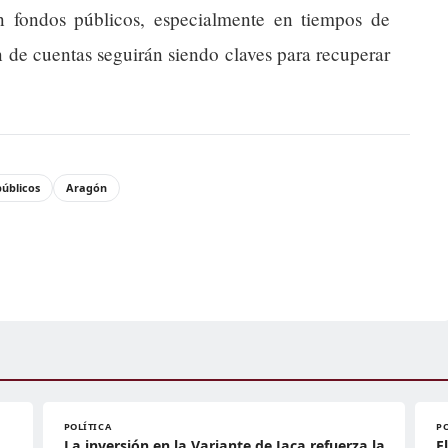
on fondos públicos, especialmente en tiempos de
ón de cuentas seguirán siendo claves para recuperar
públicos
Aragón
POLÍTICA
P
La inversión en la Variante de Jaca refuerza la
E