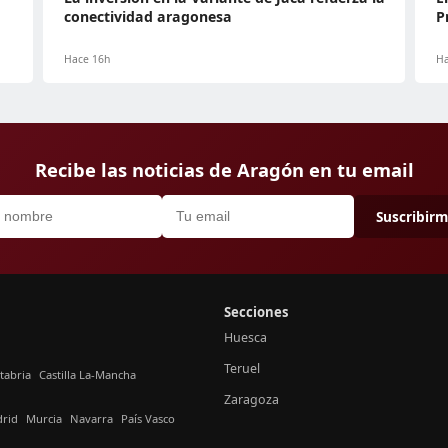
conectividad aragonesa
P
Hace 16h
Ha
Recibe las noticias de Aragón en tu email
Suscribir
Secciones
Huesca
Teruel
tabria
Castilla La-Mancha
Zaragoza
rid
Murcia
Navarra
País Vasco