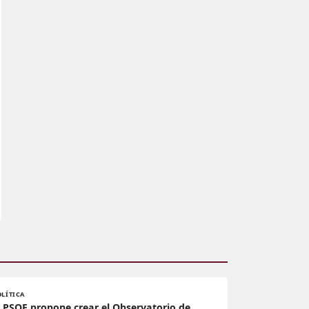
OLÍTICA
l PSOE propone crear el Observatorio de