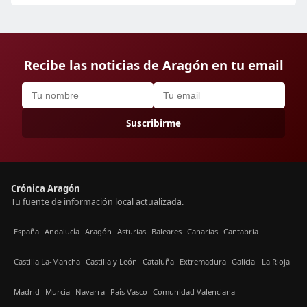
Recibe las noticias de Aragón en tu email
Suscribirme
Crónica Aragón
Tu fuente de información local actualizada.
España
Andalucía
Aragón
Asturias
Baleares
Canarias
Cantabria
Castilla La-Mancha
Castilla y León
Cataluña
Extremadura
Galicia
La Rioja
Madrid
Murcia
Navarra
País Vasco
Comunidad Valenciana