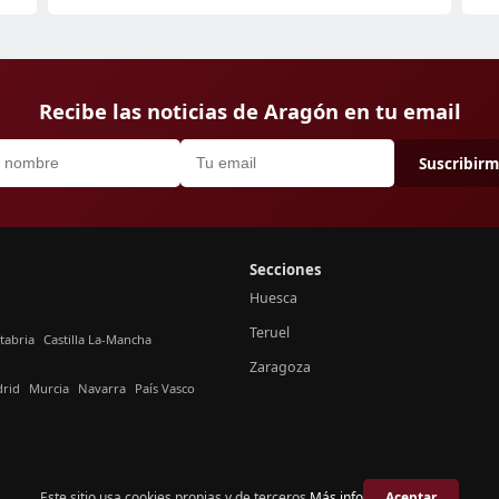
Recibe las noticias de Aragón en tu email
Suscribir
Secciones
Huesca
Teruel
tabria
Castilla La-Mancha
Zaragoza
rid
Murcia
Navarra
País Vasco
Este sitio usa cookies propias y de terceros.
Más info
Aceptar