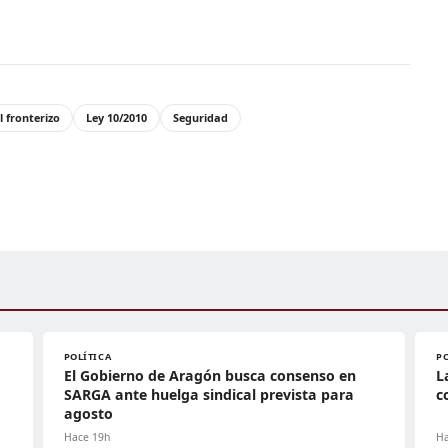
l fronterizo
Ley 10/2010
Seguridad
POLÍTICA
P
El Gobierno de Aragón busca consenso en
L
SARGA ante huelga sindical prevista para
c
agosto
Hace 19h
Ha