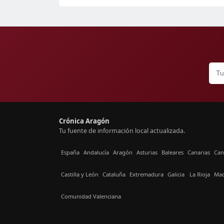
Crónica Aragón
Tu fuente de información local actualizada.
España
Andalucía
Aragón
Asturias
Baleares
Canarias
Can
Castilla y León
Cataluña
Extremadura
Galicia
La Rioja
Mad
Comunidad Valenciana