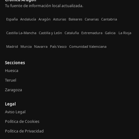
Tu fuente de información local actualizada.
España
Andalucía
Aragón
Asturias
Baleares
Canarias
Cantabria
Castilla La-Mancha
Castilla y León
Cataluña
Extremadura
Galicia
La Rioja
Madrid
Murcia
Navarra
País Vasco
Comunidad Valenciana
Secciones
Huesca
Teruel
Zaragoza
Legal
Aviso Legal
Política de Cookies
Política de Privacidad