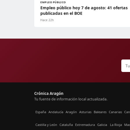
EMPLEO PÚBLICO
Empleo público hoy 7 de agosto: 41 ofertas
publicadas en el BOE
Hace 22h
Crónica Aragón
Tu fuente de información local actualizada.
España
Andalucía
Aragón
Asturias
Baleares
Canarias
Can
Castilla y León
Cataluña
Extremadura
Galicia
La Rioja
Mad