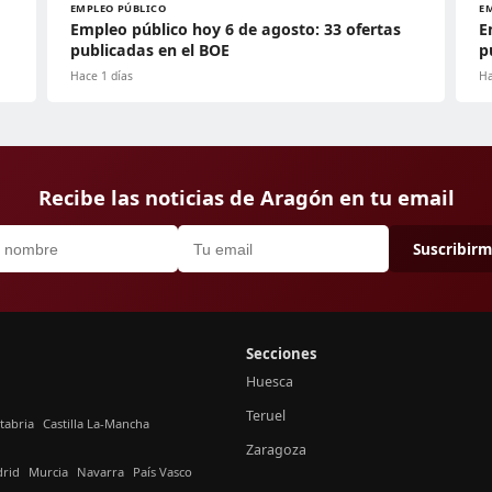
EMPLEO PÚBLICO
E
Empleo público hoy 6 de agosto: 33 ofertas
E
publicadas en el BOE
p
Hace 1 días
Ha
Recibe las noticias de Aragón en tu email
Suscribir
Secciones
Huesca
Teruel
tabria
Castilla La-Mancha
Zaragoza
rid
Murcia
Navarra
País Vasco