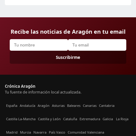
Recibe las noticias de Aragón en tu email
Suscribirme
Crónica Aragón
Tu fuente de información local actualizada.
España
Andalucía
Aragón
Asturias
Baleares
Canarias
Cantabria
Castilla La-Mancha
Castilla y León
Cataluña
Extremadura
Galicia
La Rioja
Madrid
Murcia
Navarra
País Vasco
Comunidad Valenciana