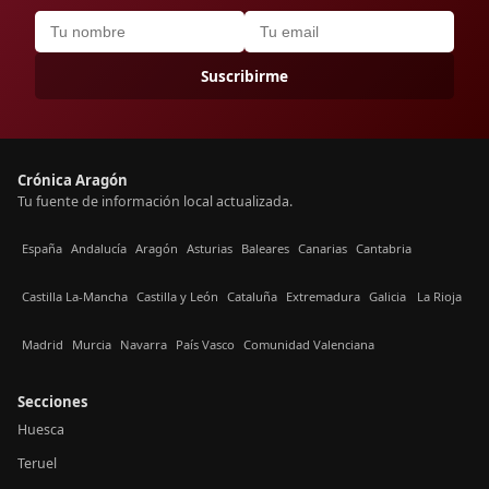
Suscribirme
Crónica Aragón
Tu fuente de información local actualizada.
España
Andalucía
Aragón
Asturias
Baleares
Canarias
Cantabria
Castilla La-Mancha
Castilla y León
Cataluña
Extremadura
Galicia
La Rioja
Madrid
Murcia
Navarra
País Vasco
Comunidad Valenciana
Secciones
Huesca
Teruel