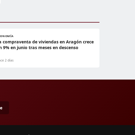
CONOMÍA
a compraventa de viviendas en Aragón crece
n 9% en junio tras meses en descenso
ce 2 días
me