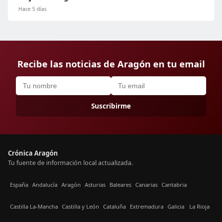
Hace 5 días
Recibe las noticias de Aragón en tu email
Suscribirme
Crónica Aragón
Tu fuente de información local actualizada.
España
Andalucía
Aragón
Asturias
Baleares
Canarias
Cantabria
Castilla La-Mancha
Castilla y León
Cataluña
Extremadura
Galicia
La Rioja