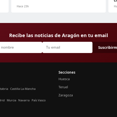
c
Hace 23h
Ha
Recibe las noticias de Aragón en tu email
Suscribir
Secciones
Huesca
Teruel
tabria
Castilla La-Mancha
Zaragoza
rid
Murcia
Navarra
País Vasco