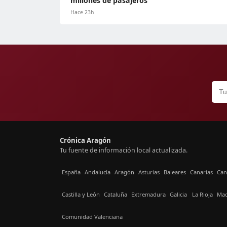
millones de pasajeros
Hace 23h
Crónica Aragón
Tu fuente de información local actualizada.
España
Andalucía
Aragón
Asturias
Baleares
Canarias
Can
Castilla y León
Cataluña
Extremadura
Galicia
La Rioja
Mad
Comunidad Valenciana