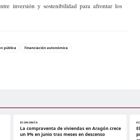
ntre inversión y sostenibilidad para afrontar los
ón pública
Financiación autonómica
ECONOMÍA
E
La compraventa de viviendas en Aragón crece
E
un 9% en junio tras meses en descenso
p