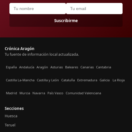
Suscribirme
Crónica Aragón
Tu fuente de información local actualizada.
España
Andalucía
Aragón
Asturias
Baleares
Canarias
Cantabria
Castilla La-Mancha
Castilla y León
Cataluña
Extremadura
Galicia
La Rioja
Madrid
Murcia
Navarra
País Vasco
Comunidad Valenciana
Secciones
Huesca
Teruel