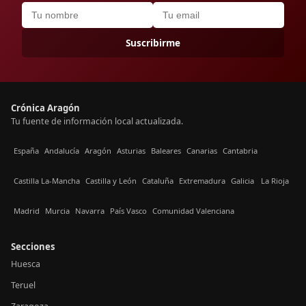
Suscribirme
Crónica Aragón
Tu fuente de información local actualizada.
España
Andalucía
Aragón
Asturias
Baleares
Canarias
Cantabria
Castilla La-Mancha
Castilla y León
Cataluña
Extremadura
Galicia
La Rioja
Madrid
Murcia
Navarra
País Vasco
Comunidad Valenciana
Secciones
Huesca
Teruel