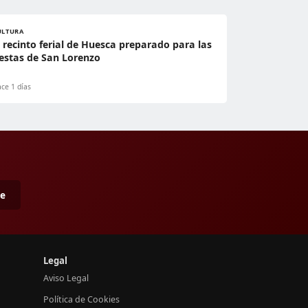
ULTURA
l recinto ferial de Huesca preparado para las
iestas de San Lorenzo
ce 1 días
me
Legal
Aviso Legal
Política de Cookies