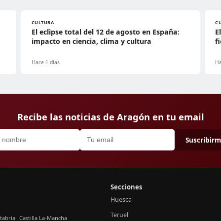
CULTURA
C
El eclipse total del 12 de agosto en España:
E
impacto en ciencia, clima y cultura
f
Hace 1 días
Ha
Recibe las noticias de Aragón en tu email
Suscribir
Secciones
Huesca
Teruel
tabria
Castilla La-Mancha