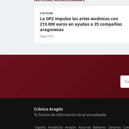
CULTURA
La DPZ impulsa las artes escénicas con
213.000 euros en ayudas a 25 compañías
aragonesas
Hace 21h
Crónica Aragón
Tu fuente de información local actualizada.
España
Andalucía
Aragón
Asturias
Baleares
Canarias
Can