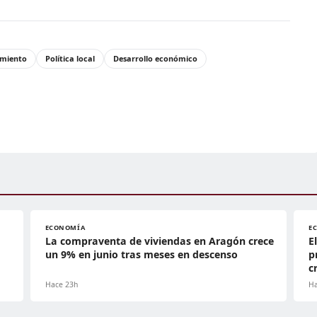
miento
Política local
Desarrollo económico
ECONOMÍA
E
La compraventa de viviendas en Aragón crece
E
un 9% en junio tras meses en descenso
p
c
Hace 23h
Ha