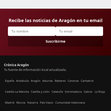
Recibe las noticias de Aragón en tu email
Suscribirme
Crónica Aragón
Tu fuente de información local actualizada.
España
Andalucía
Aragón
Asturias
Baleares
Canarias
Cantabria
Castilla La-Mancha
Castilla y León
Cataluña
Extremadura
Galicia
La Rioja
Madrid
Murcia
Navarra
País Vasco
Comunidad Valenciana