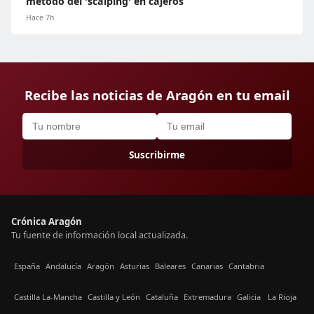
método del 'scalping' en cajeros
Hace 7h
Recibe las noticias de Aragón en tu email
Suscribirme
Crónica Aragón
Tu fuente de información local actualizada.
España
Andalucía
Aragón
Asturias
Baleares
Canarias
Cantabria
Castilla La-Mancha
Castilla y León
Cataluña
Extremadura
Galicia
La Rioja