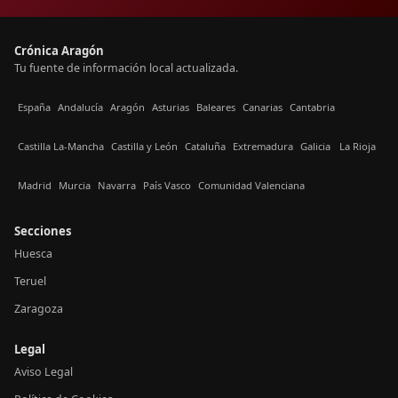
Crónica Aragón
Tu fuente de información local actualizada.
España
Andalucía
Aragón
Asturias
Baleares
Canarias
Cantabria
Castilla La-Mancha
Castilla y León
Cataluña
Extremadura
Galicia
La Rioja
Madrid
Murcia
Navarra
País Vasco
Comunidad Valenciana
Secciones
Huesca
Teruel
Zaragoza
Legal
Aviso Legal