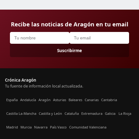
Recibe las noticias de Aragón en tu email
Suscribirme
Crónica Aragón
Tu fuente de información local actualizada.
España
Andalucía
Aragón
Asturias
Baleares
Canarias
Cantabria
Castilla La-Mancha
Castilla y León
Cataluña
Extremadura
Galicia
La Rioja
Madrid
Murcia
Navarra
País Vasco
Comunidad Valenciana