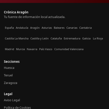
Crónica Aragón
Tu fuente de información local actualizada.
España
Andalucía
Aragón
Asturias
Baleares
Canarias
Cantabria
Castilla La-Mancha
Castilla y León
Cataluña
Extremadura
Galicia
La Rioja
Madrid
Murcia
Navarra
País Vasco
Comunidad Valenciana
Secciones
Huesca
Teruel
Zaragoza
Legal
Aviso Legal
Política de Cookies