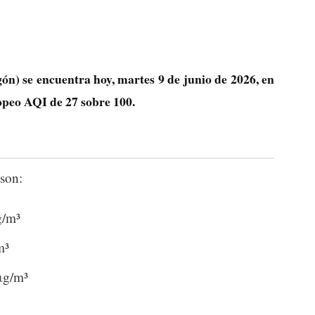
n) se encuentra hoy, martes 9 de junio de 2026, en
ropeo AQI de
27
sobre 100.
son:
g/m³
m³
μg/m³