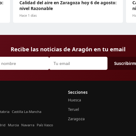
o:
Calidad del aire en Zaragoza hoy 6 de agosto:
C
nivel Razonable
n
Hace 1 días
Ha
Recibe las noticias de Aragón en tu email
Suscribir
Secciones
Huesca
Teruel
tabria
Castilla La-Mancha
Zaragoza
rid
Murcia
Navarra
País Vasco