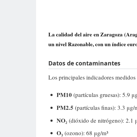
La calidad del aire en
Zaragoza
(Aragó
un nivel
Razonable
, con un índice eu
Datos de contaminantes
Los principales indicadores medidos 
PM10
(partículas gruesas): 5.9 μ
PM2.5
(partículas finas): 3.3 μg/
NO₂
(dióxido de nitrógeno): 2.1 
O₃
(ozono): 68 μg/m³