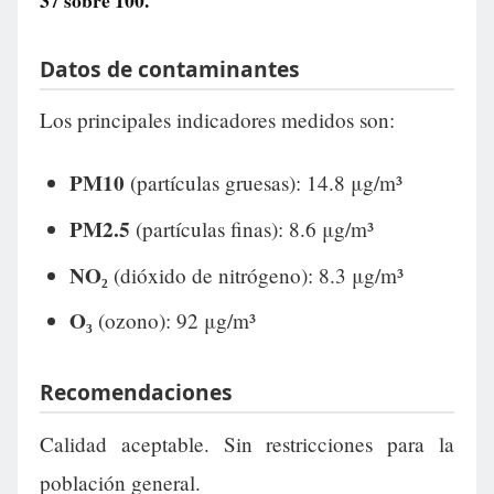
37
sobre 100.
Datos de contaminantes
Los principales indicadores medidos son:
PM10
(partículas gruesas): 14.8 μg/m³
PM2.5
(partículas finas): 8.6 μg/m³
NO₂
(dióxido de nitrógeno): 8.3 μg/m³
O₃
(ozono): 92 μg/m³
Recomendaciones
Calidad aceptable. Sin restricciones para la
población general.