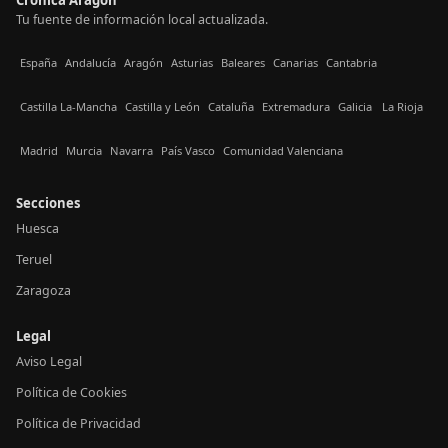
Tu fuente de información local actualizada.
España
Andalucía
Aragón
Asturias
Baleares
Canarias
Cantabria
Castilla La-Mancha
Castilla y León
Cataluña
Extremadura
Galicia
La Rioja
Madrid
Murcia
Navarra
País Vasco
Comunidad Valenciana
Secciones
Huesca
Teruel
Zaragoza
Legal
Aviso Legal
Política de Cookies
Política de Privacidad