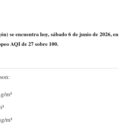
n) se encuentra hoy, sábado 6 de junio de 2026, en
ropeo AQI de
27
sobre 100.
son:
μg/m³
m³
μg/m³