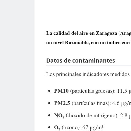
La calidad del aire en
Zaragoza
(Aragó
un nivel
Razonable
, con un índice eu
Datos de contaminantes
Los principales indicadores medidos 
PM10
(partículas gruesas): 11.5 
PM2.5
(partículas finas): 4.6 μg/
NO₂
(dióxido de nitrógeno): 2.8 
O₃
(ozono): 67 μg/m³