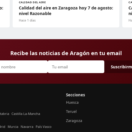
CALIDAD DEL AIRE
CA
o:
Calidad del aire en Zaragoza hoy 7 de agosto:
C
nivel Razonable
n
Hace 1 días
Ha
Recibe las noticias de Aragón en tu email
Suscribir
Secciones
Huesca
Teruel
tabria
Castilla La-Mancha
Zaragoza
rid
Murcia
Navarra
País Vasco