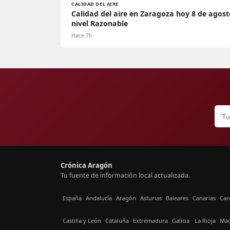
CALIDAD DEL AIRE
Calidad del aire en Zaragoza hoy 8 de agost
nivel Razonable
Hace 7h
Crónica Aragón
Tu fuente de información local actualizada.
España
Andalucía
Aragón
Asturias
Baleares
Canarias
Can
Castilla y León
Cataluña
Extremadura
Galicia
La Rioja
Mad