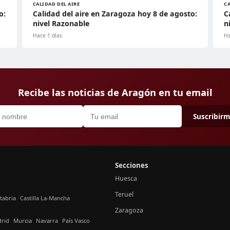
CALIDAD DEL AIRE
CA
o:
Calidad del aire en Zaragoza hoy 8 de agosto:
C
nivel Razonable
n
Hace 1 días
Ha
Recibe las noticias de Aragón en tu email
Suscribir
Secciones
Huesca
Teruel
tabria
Castilla La-Mancha
Zaragoza
rid
Murcia
Navarra
País Vasco