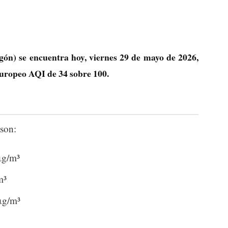
ón) se encuentra hoy, viernes 29 de mayo de 2026,
 europeo AQI de
34
sobre 100.
son:
μg/m³
m³
μg/m³