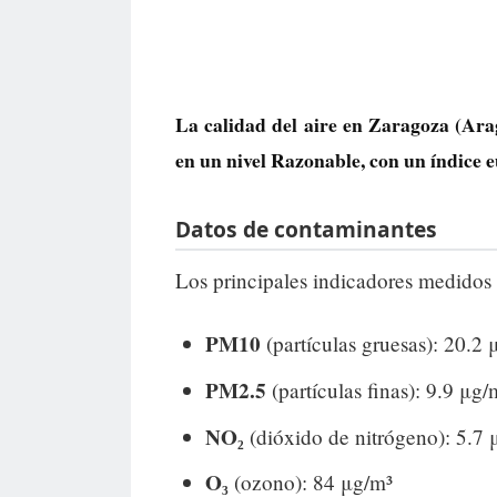
La calidad del aire en
Zaragoza
(Arag
en un nivel
Razonable
, con un índice
Datos de contaminantes
Los principales indicadores medidos 
PM10
(partículas gruesas): 20.2 
PM2.5
(partículas finas): 9.9 μg/
NO₂
(dióxido de nitrógeno): 5.7 
O₃
(ozono): 84 μg/m³