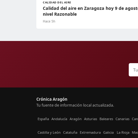
CALIDAD DEL AIRE
Calidad del aire en Zaragoza hoy 9 de agost
nivel Razonable
Hace 5h
Crónica Aragón
Tu fuente de información local actualizada.
España
Andalucía
Aragón
Asturias
Baleares
Canarias
Can
Castilla y León
Cataluña
Extremadura
Galicia
La Rioja
Mad