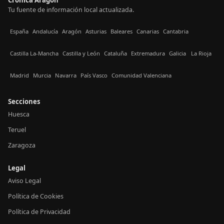
Tu fuente de información local actualizada.
España
Andalucía
Aragón
Asturias
Baleares
Canarias
Cantabria
Castilla La-Mancha
Castilla y León
Cataluña
Extremadura
Galicia
La Rioja
Madrid
Murcia
Navarra
País Vasco
Comunidad Valenciana
Secciones
Huesca
Teruel
Zaragoza
Legal
Aviso Legal
Política de Cookies
Política de Privacidad