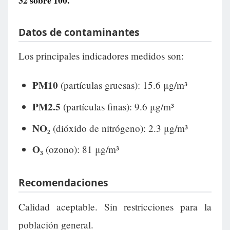
32
sobre 100.
Datos de contaminantes
Los principales indicadores medidos son:
PM10
(partículas gruesas): 15.6 μg/m³
PM2.5
(partículas finas): 9.6 μg/m³
NO₂
(dióxido de nitrógeno): 2.3 μg/m³
O₃
(ozono): 81 μg/m³
Recomendaciones
Calidad aceptable. Sin restricciones para la
población general.