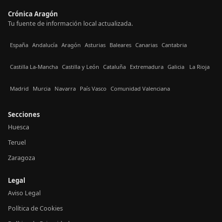
Crónica Aragón
Tu fuente de información local actualizada.
España
Andalucía
Aragón
Asturias
Baleares
Canarias
Cantabria
Castilla La-Mancha
Castilla y León
Cataluña
Extremadura
Galicia
La Rioja
Madrid
Murcia
Navarra
País Vasco
Comunidad Valenciana
Secciones
Huesca
Teruel
Zaragoza
Legal
Aviso Legal
Política de Cookies